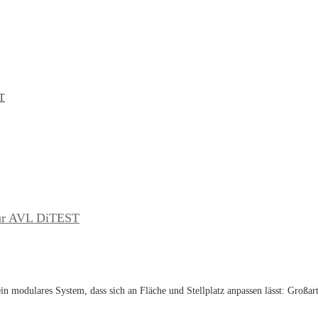
T
 für AVL DiTEST
in modulares System, dass sich an Fläche und Stellplatz anpassen lässt: Großar