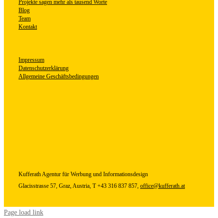
Projekte sagen mehr als tausend Worte
Blog
Team
Kontakt
Impressum
Datenschutzerklärung
Allgemeine Geschäftsbedingungen
Kufferath
Agentur für Werbung und Informationsdesign
Glacisstrasse 57, Graz, Austria, T +43 316 837 857,
office@kufferath.at
Page load link