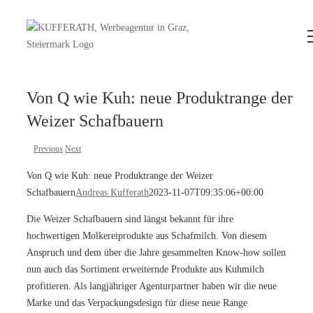
Zum
Inhalt
springen
Von Q wie Kuh: neue Produktrange der
Weizer Schafbauern
Previous
Next
Von Q wie Kuh: neue Produktrange der Weizer
Schafbauern
Andreas Kufferath
2023-11-07T09:35:06+00:00
Die Weizer Schafbauern sind längst bekannt für ihre
hochwertigen Molkereiprodukte aus Schafmilch. Von diesem
Anspruch und dem über die Jahre gesammelten Know-how sollen
nun auch das Sortiment erweiternde Produkte aus Kuhmilch
profitieren. Als langjähriger Agenturpartner haben wir die neue
Marke und das Verpackungsdesign für diese neue Range