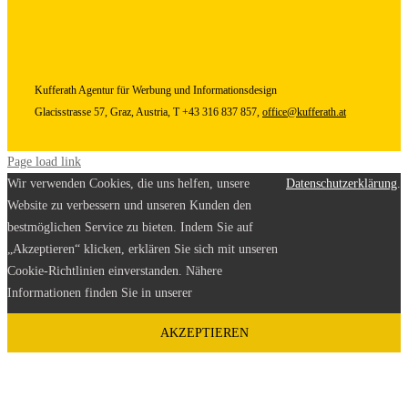
Kufferath
Agentur für Werbung und Informationsdesign
Glacisstrasse 57, Graz, Austria, T +43 316 837 857,
office@kufferath.at
Page load link
Wir verwenden Cookies, die uns helfen, unsere
Datenschutzerklärung
.
Website zu verbessern und unseren Kunden den
bestmöglichen Service zu bieten. Indem Sie auf
„Akzeptieren“ klicken, erklären Sie sich mit unseren
Cookie-Richtlinien einverstanden. Nähere
Informationen finden Sie in unserer
AKZEPTIEREN