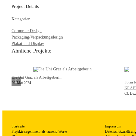
Project Details
Kategorien:
Corporate Design
Packaging/Verpackungsdesign
Plakat und Display
Ähnliche Projekte
Die Uni Graz als Arbeitgeberin
Form f
29. Mai 2024
KRAFT
03. Dez
Startseite
Impressum
Projekte sagen mehr als tausend Worte
Datenschutzerklärun